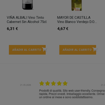
VIÑA ALBALI Vino Tinto
MAYOR DE CASTILLA
Cabernet Sin Alcohol 75cl.
Vino Blanco Verdejo D.O....
6,31 €
4,67 €
AÑADIR AL CARRITO
AÑADIR AL CARRITO
21.05.2026
21.
ocotón vino roto por
Entrega rápida y en perfecto estado, muchas gracia