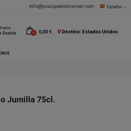
info@yourspanishcorner.com
Español
expand_more
trarse
Destino: Estados Unidos
0,00 €
ar Sesión
0
ENOS
o Jumilla 75cl.