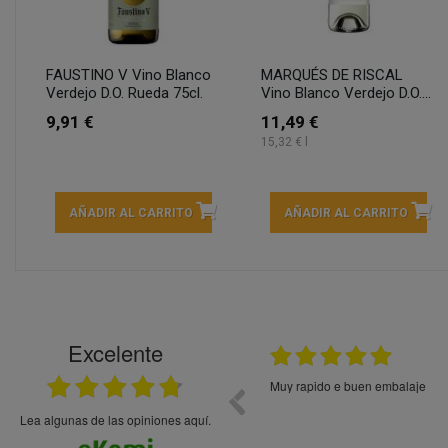
FAUSTINO V Vino Blanco
MARQUÉS DE RISCAL
Verdejo D.O. Rueda 75cl.
Vino Blanco Verdejo D.O....
9,91 €
11,49 €
15,32 € l
AÑADIR AL CARRITO
AÑADIR AL CARRITO
Excelente
21.05.2026
En general bien. Un zumo de mel
debajo, perdía liquido
Lea algunas de las opiniones aquí.