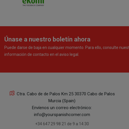
Únase a nuestro boletín ahora
Puede darse de baja en cualquier momento. Para ello, consulte nues
información de contacto en el aviso legal.
Ctra. Cabo de de Palos Km 25 30370 Cabo de Palos
Murcia (Spain)
Envíenos un correo electrónico:
info@yourspanishcorner.com
+34 647 29 98 21 de 9 a 14:30