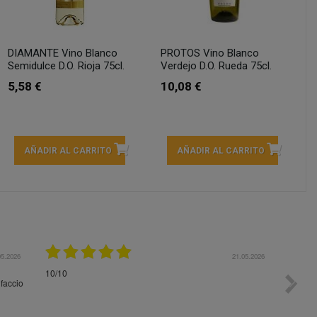
DIAMANTE Vino Blanco
PROTOS Vino Blanco
Semidulce D.O. Rioja 75cl.
Verdejo D.O. Rueda 75cl.
5,58 €
10,08 €
AÑADIR AL CARRITO
AÑADIR AL CARRITO
05.2026
15.05.2026
s
Una pena que el servicio de envio no sea tan bueno
Paquet
como vosotros. Te dicen que vienen dentro de 4 dias y al
impeca
final tardo 8 dias. Menos mal que no pedí cosas que se
hechan a perder pronto. Gracias