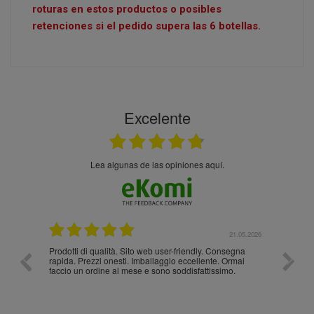
roturas en estos productos o posibles
retenciones si el pedido supera las 6 botellas.
Excelente
Lea algunas de las opiniones aquí.
.05.2026
21.05.2026
Prodotti di qualità. Sito web user-friendly. Consegna
10/10
rapida. Prezzi onesti. Imballaggio eccellente. Ormai
faccio un ordine al mese e sono soddisfattissimo.