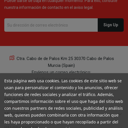
Puede darse de baja en cualquier momento. Para ello, consulte
nuestra información de contacto en el aviso legal.
Ctra. Cabo de de Palos Km 25 30370 Cabo de Palos
Murcia (Spain)
Envíenos un correo electrónico:
info@yourspanishcorner.com
Esta página web usa cookies. Las cookies de este sitio web se
usan para personalizar el contenido y los anuncios, ofrecer
+34 647 29 98 21 de 9 a 14:30
funciones de redes sociales y analizar el tráfico. Además,
keyboard_arrow_down
ENLACES
compartimos información sobre el uso que haga del sitio web
con nuestros partners de redes sociales, publicidad y análisis
keyboard_arrow_down
MI CUENTA
web, quienes pueden combinarla con otra información que
les haya proporcionado o que hayan recopilado a partir del