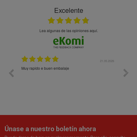
Excelente
Lea algunas de las opiniones aquí.
21.05.2026
21.05.2026
Prodotti di qualità. Sito web user-friendly. Consegna
rapida. Prezzi onesti. Imballaggio eccellente. Ormai
faccio un ordine al mese e sono soddisfattissimo.
Únase a nuestro boletín ahora