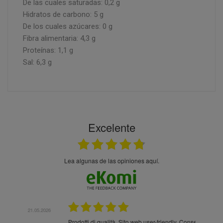
De las cuales saturadas: 0,2 g
Hidratos de carbono: 5 g
De los cuales azúcares: 0 g
Fibra alimentaria: 4,3 g
Proteínas: 1,1 g
Sal: 6,3 g
Excelente
Lea algunas de las opiniones aquí.
.05.2026
21.05.2026
Prodotti di qualità. Sito web user-friendly. Consegna
10/10