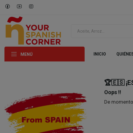
INICIO
QUIÉNE
MENÚ
🏆🇪🇸 ¡
Oops !!
De momento 