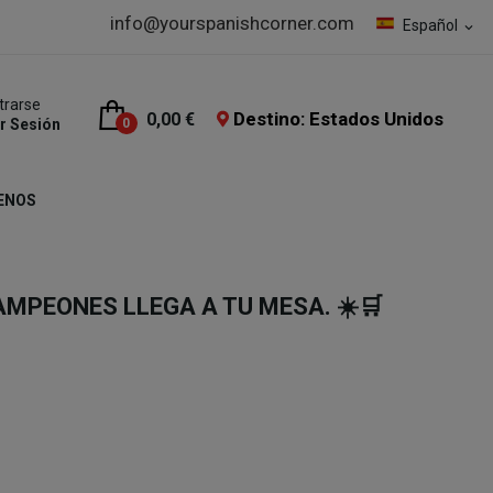
info@yourspanishcorner.com
Español
expand_more
trarse
Destino: Estados Unidos
0,00 €
ar Sesión
0
ENOS
CAMPEONES LLEGA A TU MESA. ☀️🛒