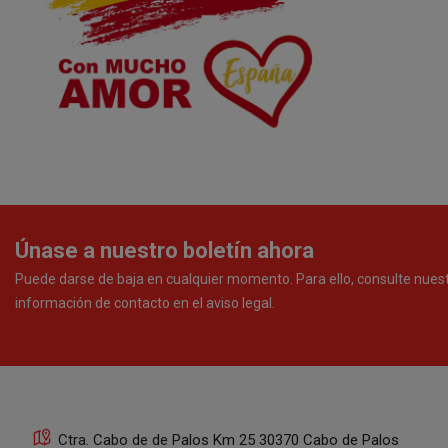
Únase a nuestro boletín ahora
Puede darse de baja en cualquier momento. Para ello, consulte nues
información de contacto en el aviso legal.
Ctra. Cabo de de Palos Km 25 30370 Cabo de Palos