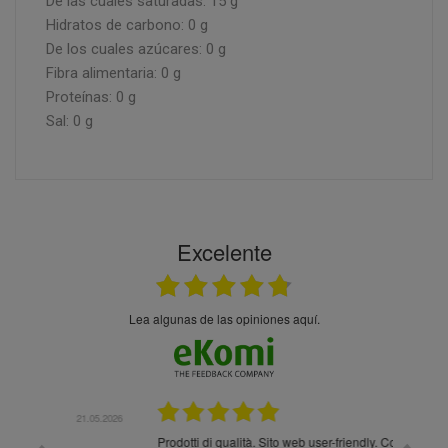
De las cuales saturadas: 15 g
Hidratos de carbono: 0 g
De los cuales azúcares: 0 g
Fibra alimentaria: 0 g
Proteínas: 0 g
Sal: 0 g
Excelente
Lea algunas de las opiniones aquí.
.05.2026
21.05.2026
Prodotti di qualità. Sito web user-friendly. Consegna
10/10