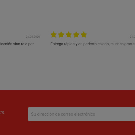
21.05.2026
21.
ocotón vino roto por
Entrega rápida y en perfecto estado, muchas gracia
tra