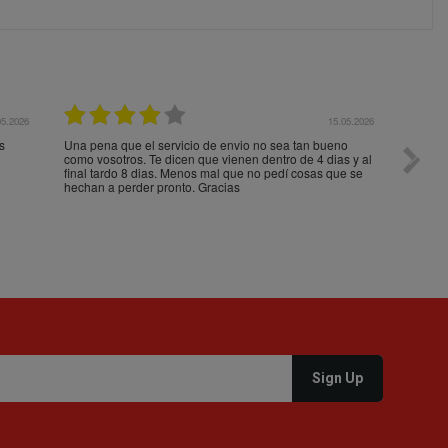
05.2026
15.05.2026
s
Una pena que el servicio de envio no sea tan bueno
Paquet
como vosotros. Te dicen que vienen dentro de 4 dias y al
impeca
final tardo 8 dias. Menos mal que no pedí cosas que se
hechan a perder pronto. Gracias