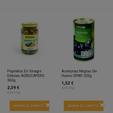
Pepinillos En Vinagre
Aceitunas Negras Sin
Delicias AGRUCAPERS
Hueso SPAR 320g.
360g.
1,52 €
2,39 €
4,75 € Kg
6,64 € Kg
AÑADIR AL CARRITO
AÑADIR AL CARRITO