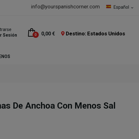
info@yourspanishcorner.com
Español
expand_more
trarse
Destino: Estados Unidos
0,00 €
ar Sesión
0
ENOS
nas De Anchoa Con Menos Sal