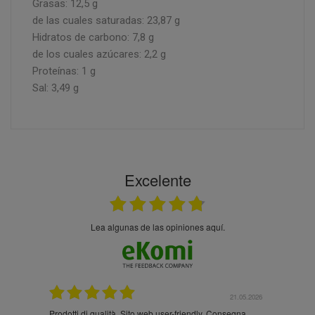
Grasas: 12,5 g
de las cuales saturadas: 23,87 g
Hidratos de carbono: 7,8 g
de los cuales azúcares: 2,2 g
Proteínas: 1 g
Sal: 3,49 g
Excelente
Lea algunas de las opiniones aquí.
.05.2026
21.05.2026
Prodotti di qualità. Sito web user-friendly. Consegna
10/10