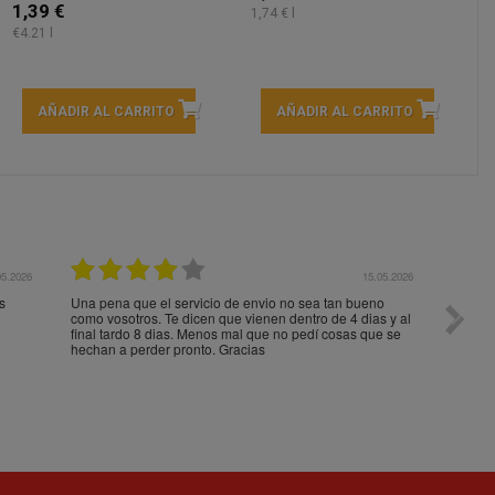
1,39 €
1,74 € l
€4.21 l
AÑADIR AL CARRITO
AÑADIR AL CARRITO
05.2026
15.05.2026
s
Una pena que el servicio de envio no sea tan bueno
Paquet
como vosotros. Te dicen que vienen dentro de 4 dias y al
impeca
final tardo 8 dias. Menos mal que no pedí cosas que se
hechan a perder pronto. Gracias