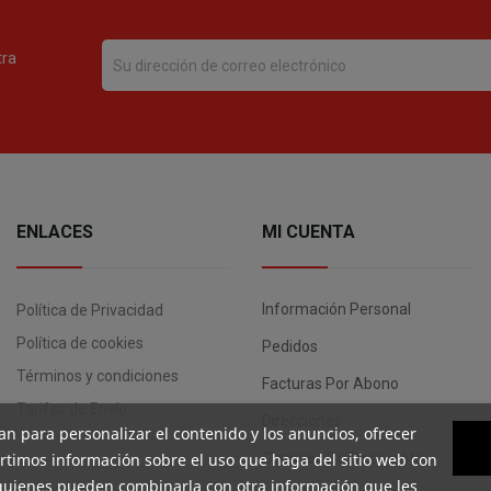
tra
ENLACES
MI CUENTA
Información Personal
Política de Privacidad
Política de cookies
Pedidos
Términos y condiciones
Facturas Por Abono
Tarifas de Envío
Direcciones
an para personalizar el contenido y los anuncios, ofrecer
artimos información sobre el uso que haga del sitio web con
Cupones De Descuento
, quienes pueden combinarla con otra información que les