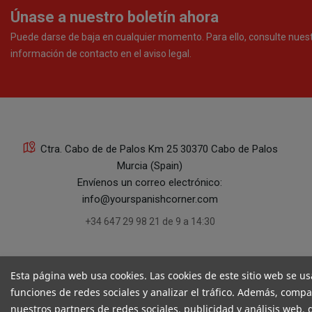
Únase a nuestro boletín ahora
Puede darse de baja en cualquier momento. Para ello, consulte nues
información de contacto en el aviso legal.
Ctra. Cabo de de Palos Km 25 30370 Cabo de Palos
Murcia (Spain)
Envíenos un correo electrónico:
info@yourspanishcorner.com
+34 647 29 98 21 de 9 a 14:30
Esta página web usa cookies. Las cookies de este sitio web se us
funciones de redes sociales y analizar el tráfico. Además, comp
nuestros partners de redes sociales, publicidad y análisis web