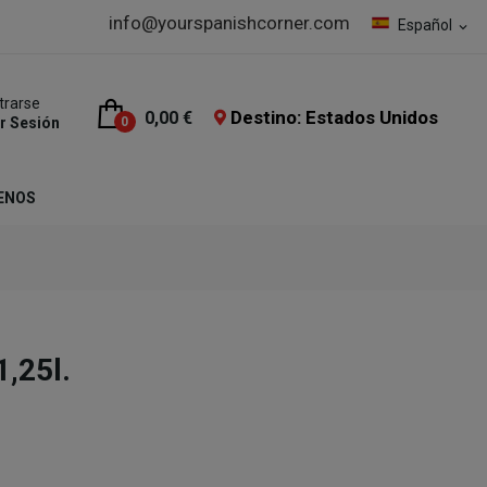
info@yourspanishcorner.com
Español
expand_more
trarse
Destino: Estados Unidos
0,00 €
ar Sesión
0
ENOS
,25l.