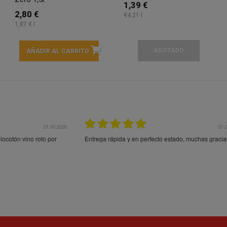
1,39 €
2,80 €
€4.21 l
1,87 € l
AGOTADO
AÑADIR AL CARRITO
21.05.2026
21.
ocotón vino roto por
Entrega rápida y en perfecto estado, muchas gracia