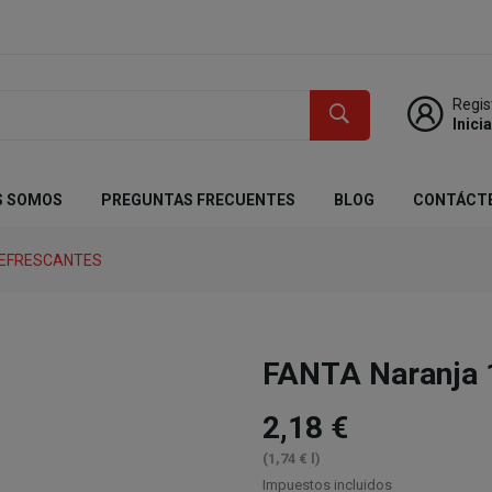
Regis
Inici
S SOMOS
PREGUNTAS FRECUENTES
BLOG
CONTÁCT
REFRESCANTES
FANTA Naranja 1
2,18 €
(1,74 € l)
Impuestos incluidos