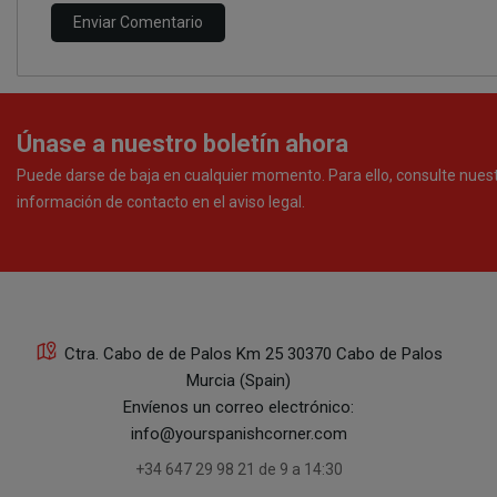
Únase a nuestro boletín ahora
Puede darse de baja en cualquier momento. Para ello, consulte nues
información de contacto en el aviso legal.
Ctra. Cabo de de Palos Km 25 30370 Cabo de Palos
Murcia (Spain)
Envíenos un correo electrónico:
info@yourspanishcorner.com
+34 647 29 98 21 de 9 a 14:30