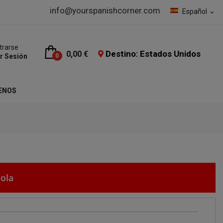
info@yourspanishcorner.com
Español
expand_more
trarse
Destino: Estados Unidos
0,00 €
ar Sesión
0
ENOS
ola