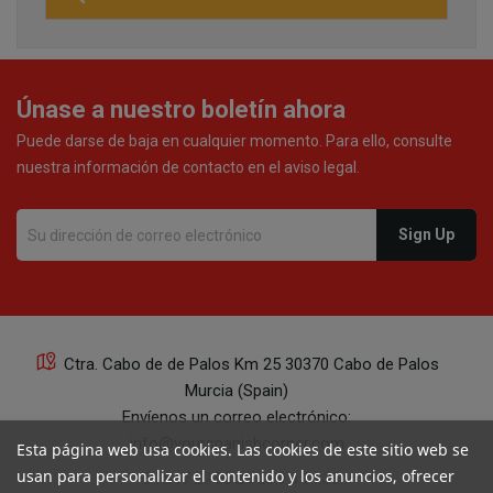
21
Únase a nuestro boletín ahora
Puede darse de baja en cualquier momento. Para ello, consulte
nuestra información de contacto en el aviso legal.
21
Ctra. Cabo de de Palos Km 25 30370 Cabo de Palos
Murcia (Spain)
21
Envíenos un correo electrónico:
info@yourspanishcorner.com
Esta página web usa cookies. Las cookies de este sitio web se
usan para personalizar el contenido y los anuncios, ofrecer
+34 647 29 98 21 de 9 a 14:30