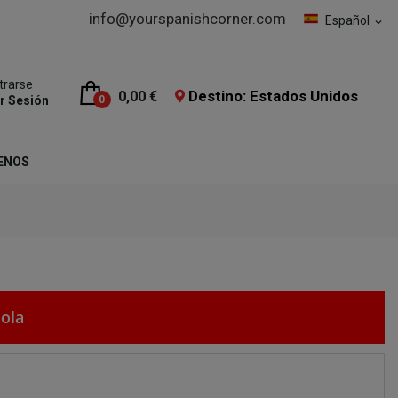
info@yourspanishcorner.com
Español
expand_more
trarse
Destino: Estados Unidos
0,00 €
ar Sesión
0
ENOS
ola