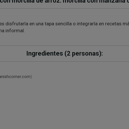
 con morcilla de arroz: morcilla con manzana
s disfrutarla en una tapa sencilla o integrarla en recetas 
na informal.
Ingredientes (2 personas):
nishcorner.com
)