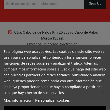
Ctra. Cabo de de Palos Km 25 30370 Cabo de Palos
Murcia (Spain)
Envíenos un correo electrónico:
info@yourspanishcorner.com
Esta página web usa cookies. Las cookies de este sitio web se
usan para personalizar el contenido y los anuncios, ofrecer
+34 647 29 98 21 de 9 a 14:30
funciones de redes sociales y analizar el tráfico. Además,
keyboard_arrow_down
ENLACES
compartimos información sobre el uso que haga del sitio web
con nuestros partners de redes sociales, publicidad y análisis
keyboard_arrow_down
MI CUENTA
web, quienes pueden combinarla con otra información que
les haya proporcionado o que hayan recopilado a partir del
keyboard_arrow_down
VALORACIONES
uso que haya hecho de sus servicios.
Más información
Personalizar cookies

INFORMACIÓN