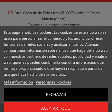
Ctra. Cabo de de Palos Km 25 30370 Cabo de Palos
Murcia (Spain)
Envíenos un correo electrónico:
info@yourspanishcorner.com
Esta página web usa cookies. Las cookies de este sitio web se
usan para personalizar el contenido y los anuncios, ofrecer
+34 647 29 98 21 de 9 a 14:30
funciones de redes sociales y analizar el tráfico. Además,
keyboard_arrow_down
ENLACES
compartimos información sobre el uso que haga del sitio web
con nuestros partners de redes sociales, publicidad y análisis
keyboard_arrow_down
MI CUENTA
web, quienes pueden combinarla con otra información que
les haya proporcionado o que hayan recopilado a partir del
keyboard_arrow_down
VALORACIONES
uso que haya hecho de sus servicios.
Más información
Personalizar cookies

INFORMACIÓN
RECHAZAR
ACEPTAR TODO
Copyright ©
Your Spanish Corner
. Todos los derechos reservados