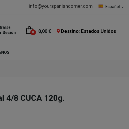
info@yourspanishcorner.com
Español
expand_more
trarse
Destino: Estados Unidos
0,00 €
ar Sesión
0
ENOS
al 4/8 CUCA 120g.