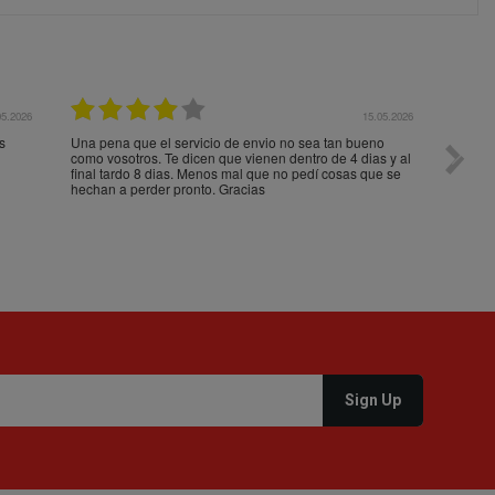
05.2026
15.05.2026
s
Una pena que el servicio de envio no sea tan bueno
Paquet
como vosotros. Te dicen que vienen dentro de 4 dias y al
impeca
final tardo 8 dias. Menos mal que no pedí cosas que se
hechan a perder pronto. Gracias