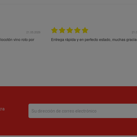
21.05.2026
21.
ocotón vino roto por
Entrega rápida y en perfecto estado, muchas gracia
tra