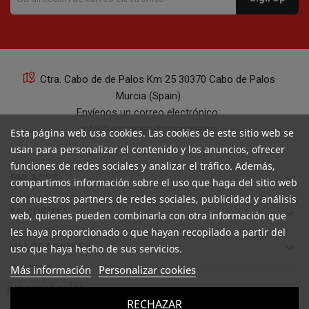
21
Ctra. Cabo de de Palos Km 25 30370 Cabo de Palos
Murcia (Spain)
21
Envíenos un correo electrónico:
info@yourspanishcorner.com
Esta página web usa cookies. Las cookies de este sitio web se
usan para personalizar el contenido y los anuncios, ofrecer
+34 647 29 98 21 de 9 a 14:30
funciones de redes sociales y analizar el tráfico. Además,
keyboard_arrow_down
ENLACES
compartimos información sobre el uso que haga del sitio web
con nuestros partners de redes sociales, publicidad y análisis
keyboard_arrow_down
MI CUENTA
21
web, quienes pueden combinarla con otra información que
les haya proporcionado o que hayan recopilado a partir del
keyboard_arrow_down
VALORACIONES
uso que haya hecho de sus servicios.
Más información
Personalizar cookies

INFORMACIÓN
RECHAZAR