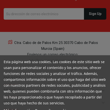
Ctra. Cabo de de Palos Km 25 30370 Cabo de Palos
Murcia (Spain)
Envíenos un correo electrónico:
info@yourspanishcorner.com
Esta página web usa cookies. Las cookies de este sitio web se
usan para personalizar el contenido y los anuncios, ofrecer
+34 647 29 98 21 de 9 a 14:30
funciones de redes sociales y analizar el tráfico. Además,
keyboard_arrow_down
ENLACES
compartimos información sobre el uso que haga del sitio web
con nuestros partners de redes sociales, publicidad y análisis
keyboard_arrow_down
MI CUENTA
web, quienes pueden combinarla con otra información que
les haya proporcionado o que hayan recopilado a partir del
keyboard_arrow_down
VALORACIONES
uso que haya hecho de sus servicios.