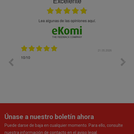
Excelente
Lea algunas de las opiniones aquí.
.05.2026
21.05.2026
gna
10/10
En gene
mai
debajo,
Únase a nuestro boletín ahora
Puede darse de baja en cualquier momento. Para ello, consulte
nuestra información de contacto en el aviso legal.