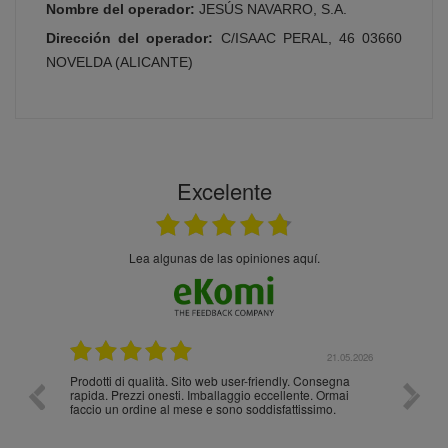
Nombre del operador:
JESÚS NAVARRO, S.A.
Dirección del operador:
C/ISAAC PERAL, 46 03660
NOVELDA (ALICANTE)
Excelente
Lea algunas de las opiniones aquí.
.05.2026
21.05.2026
Prodotti di qualità. Sito web user-friendly. Consegna
10/10
rapida. Prezzi onesti. Imballaggio eccellente. Ormai
faccio un ordine al mese e sono soddisfattissimo.