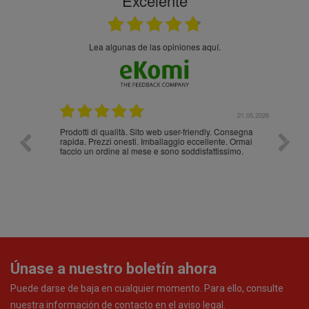
Excelente
Lea algunas de las opiniones aquí.
.05.2026
21.05.2026
Prodotti di qualità. Sito web user-friendly. Consegna
10/10
rapida. Prezzi onesti. Imballaggio eccellente. Ormai
faccio un ordine al mese e sono soddisfattissimo.
Únase a nuestro boletín ahora
Puede darse de baja en cualquier momento. Para ello, consulte
nuestra información de contacto en el aviso legal.