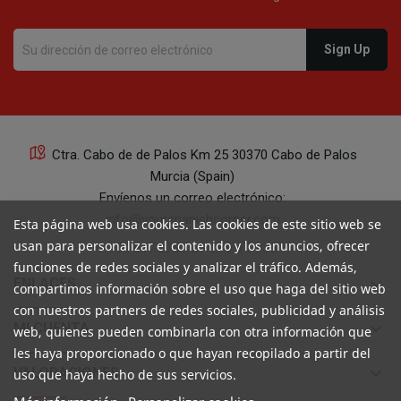
Ctra. Cabo de de Palos Km 25 30370 Cabo de Palos
Murcia (Spain)
Envíenos un correo electrónico:
info@yourspanishcorner.com
Esta página web usa cookies. Las cookies de este sitio web se
usan para personalizar el contenido y los anuncios, ofrecer
+34 647 29 98 21 de 9 a 14:30
funciones de redes sociales y analizar el tráfico. Además,
keyboard_arrow_down
ENLACES
compartimos información sobre el uso que haga del sitio web
con nuestros partners de redes sociales, publicidad y análisis
keyboard_arrow_down
MI CUENTA
web, quienes pueden combinarla con otra información que
les haya proporcionado o que hayan recopilado a partir del
keyboard_arrow_down
VALORACIONES
uso que haya hecho de sus servicios.