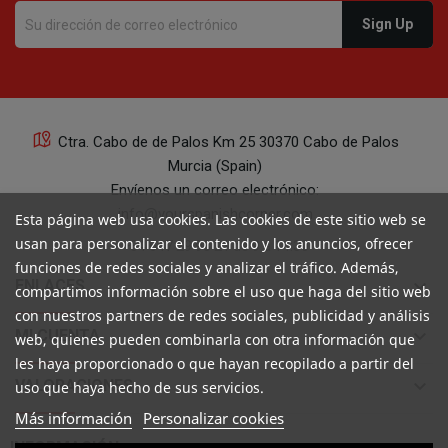
Ctra. Cabo de de Palos Km 25 30370 Cabo de Palos
Murcia (Spain)
Envíenos un correo electrónico:
info@yourspanishcorner.com
Esta página web usa cookies. Las cookies de este sitio web se
usan para personalizar el contenido y los anuncios, ofrecer
+34 647 29 98 21 de 9 a 14:30
funciones de redes sociales y analizar el tráfico. Además,
keyboard_arrow_down
ENLACES
compartimos información sobre el uso que haga del sitio web
con nuestros partners de redes sociales, publicidad y análisis
keyboard_arrow_down
MI CUENTA
web, quienes pueden combinarla con otra información que
les haya proporcionado o que hayan recopilado a partir del
keyboard_arrow_down
VALORACIONES
uso que haya hecho de sus servicios.
Más información
Personalizar cookies
INFORMACIÓN