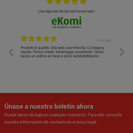
Lea algunas de las opiniones aquí.
.05.2026
21.05.2026
Prodotti di qualità. Sito web user-friendly. Consegna
10/10
rapida. Prezzi onesti. Imballaggio eccellente. Ormai
faccio un ordine al mese e sono soddisfattissimo.
Únase a nuestro boletín ahora
Puede darse de baja en cualquier momento. Para ello, consulte
nuestra información de contacto en el aviso legal.