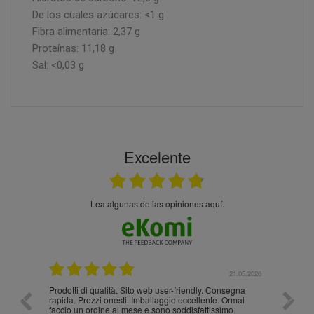
De los cuales azúcares: <1 g
Fibra alimentaria: 2,37 g
Proteínas: 11,18 g
Sal: <0,03 g
Excelente
Lea algunas de las opiniones aquí.
.05.2026
21.05.2026
Prodotti di qualità. Sito web user-friendly. Consegna
10/10
rapida. Prezzi onesti. Imballaggio eccellente. Ormai
faccio un ordine al mese e sono soddisfattissimo.