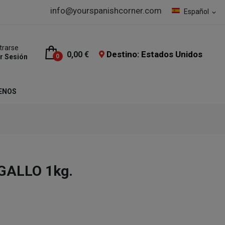
info@yourspanishcorner.com
Español
expand_more
trarse
Destino: Estados Unidos
0,00 €
ar Sesión
0
ENOS
 GALLO 1kg.