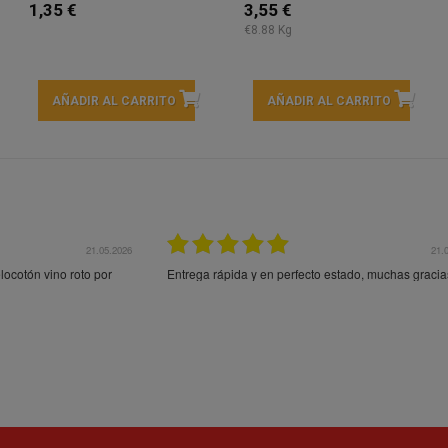
1,35 €
3,55 €
€8.88 Kg
AÑADIR AL CARRITO
AÑADIR AL CARRITO
21.05.2026
21.
ocotón vino roto por
Entrega rápida y en perfecto estado, muchas gracia