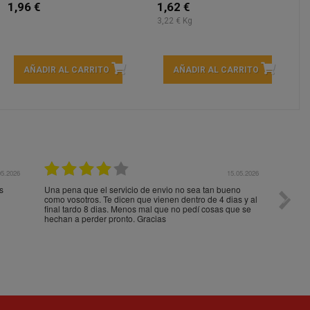
1,96 €
1,62 €
3,22 € Kg
AÑADIR AL CARRITO
AÑADIR AL CARRITO
05.2026
15.05.2026
s
Una pena que el servicio de envio no sea tan bueno
Paquet
como vosotros. Te dicen que vienen dentro de 4 dias y al
impeca
final tardo 8 dias. Menos mal que no pedí cosas que se
hechan a perder pronto. Gracias