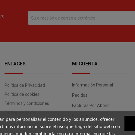
tra
ENLACES
MI CUENTA
Información Personal
Política de Privacidad
Política de cookies
Pedidos
Términos y condiciones
Facturas Por Abono
Tarifas de Envío
Direcciones
an para personalizar el contenido y los anuncios, ofrecer
artimos información sobre el uso que haga del sitio web con
Cupones De Descuento
, quienes pueden combinarla con otra información que les