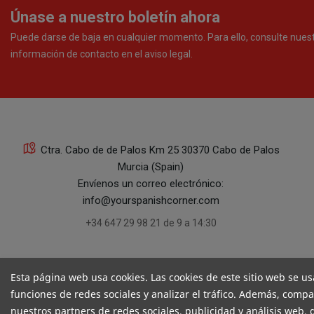
Únase a nuestro boletín ahora
Puede darse de baja en cualquier momento. Para ello, consulte nues
información de contacto en el aviso legal.
Ctra. Cabo de de Palos Km 25 30370 Cabo de Palos
Murcia (Spain)
Envíenos un correo electrónico:
info@yourspanishcorner.com
+34 647 29 98 21 de 9 a 14:30
Esta página web usa cookies. Las cookies de este sitio web se us
funciones de redes sociales y analizar el tráfico. Además, comp
nuestros partners de redes sociales, publicidad y análisis web