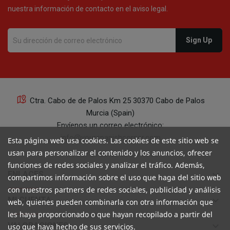
nuestra información de contacto en el aviso legal.
Ctra. Cabo de de Palos Km 25 30370 Cabo de Palos
Murcia (Spain)
Envíenos un correo electrónico:
info@yourspanishcorner.com
Esta página web usa cookies. Las cookies de este sitio web se
usan para personalizar el contenido y los anuncios, ofrecer
+34 647 29 98 21 de 9 a 14:30
funciones de redes sociales y analizar el tráfico. Además,
keyboard_arrow_down
ENLACES
compartimos información sobre el uso que haga del sitio web
con nuestros partners de redes sociales, publicidad y análisis
keyboard_arrow_down
MI CUENTA
web, quienes pueden combinarla con otra información que
les haya proporcionado o que hayan recopilado a partir del
keyboard_arrow_down
VALORACIONES
uso que haya hecho de sus servicios.