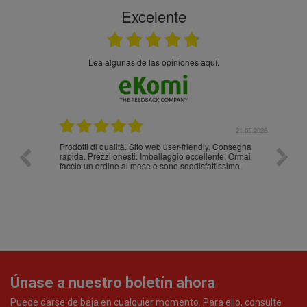
Excelente
Lea algunas de las opiniones aquí.
.05.2026
21.05.2026
Prodotti di qualità. Sito web user-friendly. Consegna
10/10
rapida. Prezzi onesti. Imballaggio eccellente. Ormai
faccio un ordine al mese e sono soddisfattissimo.
Únase a nuestro boletín ahora
Puede darse de baja en cualquier momento. Para ello, consulte