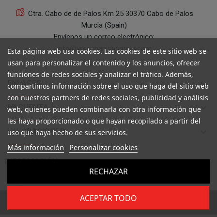
Ctra. Cabo de de Palos Km 25 30370 Cabo de Palos
Murcia (Spain)
Envíenos un correo electrónico:
info@yourspanishcorner.com
Esta página web usa cookies. Las cookies de este sitio web se
usan para personalizar el contenido y los anuncios, ofrecer
+34 647 29 98 21 de 9 a 14:30
funciones de redes sociales y analizar el tráfico. Además,
keyboard_arrow_down
ENLACES
compartimos información sobre el uso que haga del sitio web
con nuestros partners de redes sociales, publicidad y análisis
keyboard_arrow_down
MI CUENTA
web, quienes pueden combinarla con otra información que
les haya proporcionado o que hayan recopilado a partir del
keyboard_arrow_down
VALORACIONES
uso que haya hecho de sus servicios.
Más información
Personalizar cookies

INFORMACIÓN
RECHAZAR
ACEPTAR TODO
Copyright ©
Your Spanish Corner
. Todos los derechos reservados