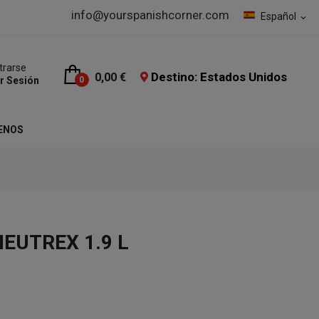
info@yourspanishcorner.com
Español
expand_more
trarse
Destino: Estados Unidos
0,00 €
ar Sesión
0
ENOS
NEUTREX 1.9 L