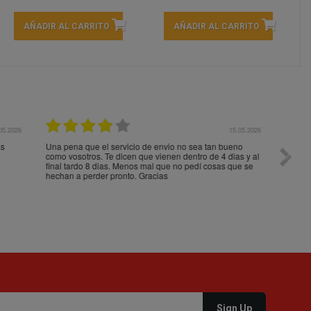
AÑADIR AL CARRITO
AÑADIR AL CARRITO
05.2026
15.05.2026
s
Una pena que el servicio de envio no sea tan bueno
Paquet
como vosotros. Te dicen que vienen dentro de 4 dias y al
impeca
final tardo 8 dias. Menos mal que no pedí cosas que se
hechan a perder pronto. Gracias