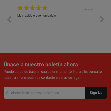
21.05.2026
21.05.2026
Prodotti di qualità. Sito web user-friendly. Consegna
rapida. Prezzi onesti. Imballaggio eccellente. Ormai
faccio un ordine al mese e sono soddisfattissimo.
Únase a nuestro boletín ahora
Puede darse de baja en cualquier momento. Para ello, consulte
nuestra información de contacto en el aviso legal.