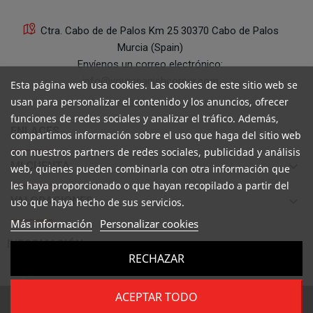
Ctra. Cabo de de Palos Km 25 30370 Cabo de Palos
Murcia (Spain)
Envíenos un correo electrónico:
info@yourspanishcorner.com
Esta página web usa cookies. Las cookies de este sitio web se
usan para personalizar el contenido y los anuncios, ofrecer
+34 647 29 98 21 de 9 a 14:30
funciones de redes sociales y analizar el tráfico. Además,
keyboard_arrow_down
ENLACES
compartimos información sobre el uso que haga del sitio web
con nuestros partners de redes sociales, publicidad y análisis
keyboard_arrow_down
MI CUENTA
web, quienes pueden combinarla con otra información que
les haya proporcionado o que hayan recopilado a partir del
keyboard_arrow_down
VALORACIONES
uso que haya hecho de sus servicios.
Más información
Personalizar cookies

INFORMACIÓN
RECHAZAR
ACEPTAR TODO
Copyright ©
Your Spanish Corner
. Todos los derechos reservados