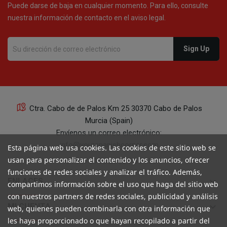
Puede darse de baja en cualquier momento. Para ello, consulte
nuestra información de contacto en el aviso legal.
Ctra. Cabo de de Palos Km 25 30370 Cabo de Palos
Murcia (Spain)
Envíenos un correo electrónico:
info@yourspanishcorner.com
Esta página web usa cookies. Las cookies de este sitio web se
usan para personalizar el contenido y los anuncios, ofrecer
+34 647 29 98 21 de 9 a 14:30
funciones de redes sociales y analizar el tráfico. Además,
keyboard_arrow_down
ENLACES
compartimos información sobre el uso que haga del sitio web
con nuestros partners de redes sociales, publicidad y análisis
keyboard_arrow_down
MI CUENTA
web, quienes pueden combinarla con otra información que
les haya proporcionado o que hayan recopilado a partir del