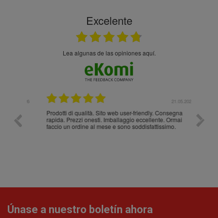
Excelente
Lea algunas de las opiniones aquí.
.05.2026
21.05.2026
Prodotti di qualità. Sito web user-friendly. Consegna
10/10
rapida. Prezzi onesti. Imballaggio eccellente. Ormai
faccio un ordine al mese e sono soddisfattissimo.
Únase a nuestro boletín ahora