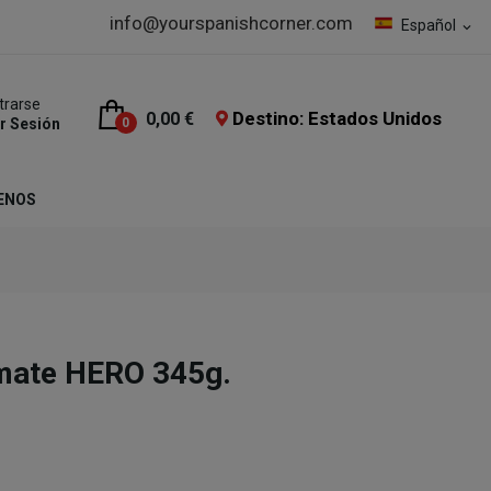
info@yourspanishcorner.com
Español
expand_more
trarse
Destino: Estados Unidos
0,00 €
ar Sesión
0
ENOS
omate HERO 345g.