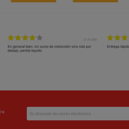
21.05.2026
21.
ocotón vino roto por
Entrega rápida y en perfecto estado, muchas gracia
tra