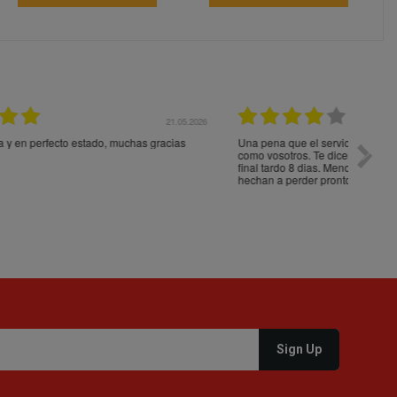
05.2026
15.05.2026
s
Una pena que el servicio de envio no sea tan bueno
Paquet
como vosotros. Te dicen que vienen dentro de 4 dias y al
impeca
final tardo 8 dias. Menos mal que no pedí cosas que se
hechan a perder pronto. Gracias