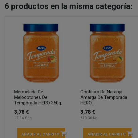
6
productos en la misma categoría:
Mermelada De
Confitura De Naranja
Melocotones De
Amarga De Temporada
Temporada HERO 350g.
HERO...
3,78 €
3,78 €
12,94 € kg
€10.36 Kg
AÑADIR AL CARRITO
AÑADIR AL CARRITO