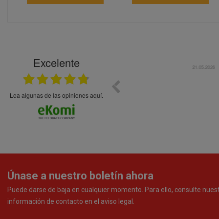
Excelente
21.05.2026
En general bien. Un zumo de mel
debajo, perdía liquido
Lea algunas de las opiniones aquí.
Únase a nuestro boletín ahora
Puede darse de baja en cualquier momento. Para ello, consulte nues
información de contacto en el aviso legal.