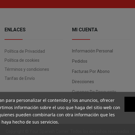
ENLACES
MI CUENTA
Información Personal
Política de Privacidad
Política de cookies
Pedidos
Términos y condiciones
Facturas Por Abono
Tarifas de Envío
Direcciones
Cupones De Descuento
an para personalizar el contenido y los anuncios, ofrecer
artimos información sobre el uso que haga del sitio web con
, quienes pueden combinarla con otra información que les
 haya hecho de sus servicios.
Copyright ©
Your Spanish Corner
. Todos los derechos reservados