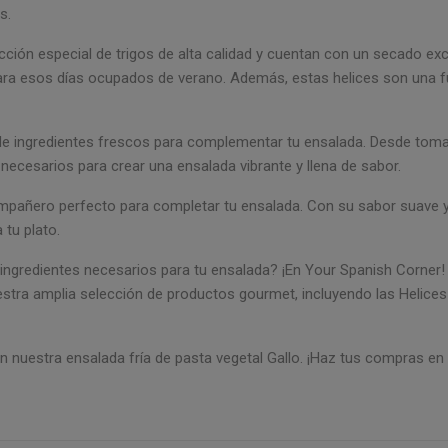
s.
ión especial de trigos de alta calidad y cuentan con un secado excl
ara esos días ocupados de verano. Además, estas helices son una fue
 de ingredientes frescos para complementar tu ensalada. Desde tom
necesarios para crear una ensalada vibrante y llena de sabor.
ompañero perfecto para completar tu ensalada. Con su sabor suave y
 tu plato.
ingredientes necesarios para tu ensalada? ¡En Your Spanish Corner
stra amplia selección de productos gourmet, incluyendo las Helices 
on nuestra ensalada fría de pasta vegetal Gallo. ¡Haz tus compras 