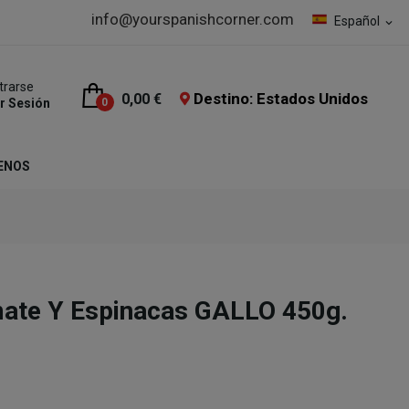
info@yourspanishcorner.com
Español
expand_more
trarse
Destino: Estados Unidos
0,00 €
ar Sesión
0
ENOS
mate Y Espinacas GALLO 450g.