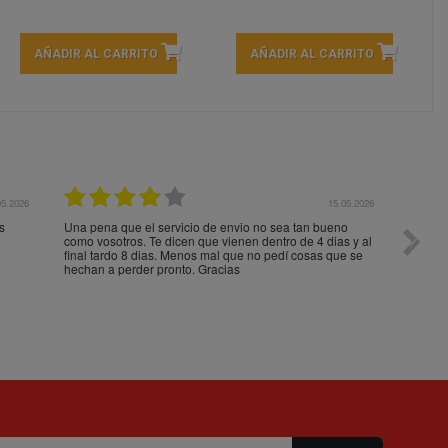
AÑADIR AL CARRITO
AÑADIR AL CARRITO
05.2026
15.05.2026
s
Una pena que el servicio de envio no sea tan bueno
Paquet
como vosotros. Te dicen que vienen dentro de 4 dias y al
impeca
final tardo 8 dias. Menos mal que no pedí cosas que se
hechan a perder pronto. Gracias