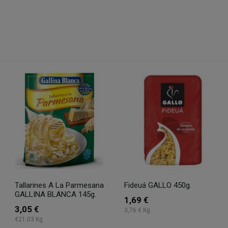
Tallarines A La Parmesana
Fideuá GALLO 450g.
GALLINA BLANCA 145g.
1,69 €
3,05 €
3,76 € Kg
€21.03 Kg