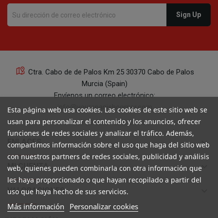
Ctra. Cabo de de Palos Km 25 30370 Cabo de Palos
Murcia (Spain)
Envíenos un correo electrónico:
info@yourspanishcorner.com
Esta página web usa cookies. Las cookies de este sitio web se
usan para personalizar el contenido y los anuncios, ofrecer
+34 647 29 98 21 de 9 a 14:30
funciones de redes sociales y analizar el tráfico. Además,
keyboard_arrow_down
ENLACES
compartimos información sobre el uso que haga del sitio web
con nuestros partners de redes sociales, publicidad y análisis
keyboard_arrow_down
MI CUENTA
web, quienes pueden combinarla con otra información que
les haya proporcionado o que hayan recopilado a partir del
keyboard_arrow_down
VALORACIONES
uso que haya hecho de sus servicios.
Más información
Personalizar cookies