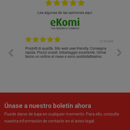
Lea algunas de las opiniones aquí.
.05.2026
21.05.2026
Prodotti di qualità. Sito web user-friendly. Consegna
10/10
rapida. Prezzi onesti. Imballaggio eccellente. Ormai
faccio un ordine al mese e sono soddisfattissimo.
Únase a nuestro boletín ahora
Puede darse de baja en cualquier momento. Para ello, consulte
nuestra información de contacto en el aviso legal.