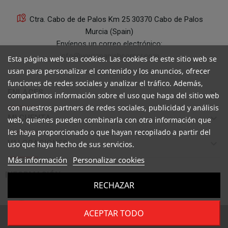
Ctra. Cabo de de Palos Km 25 30370 Cabo de Palos
Murcia (Spain)
Envíenos un correo electrónico:
info@yourspanishcorner.com
Esta página web usa cookies. Las cookies de este sitio web se
usan para personalizar el contenido y los anuncios, ofrecer
+34 647 29 98 21 de 9 a 14:30
funciones de redes sociales y analizar el tráfico. Además,
keyboard_arrow_down
ENLACES
compartimos información sobre el uso que haga del sitio web
con nuestros partners de redes sociales, publicidad y análisis
keyboard_arrow_down
MI CUENTA
web, quienes pueden combinarla con otra información que
les haya proporcionado o que hayan recopilado a partir del
keyboard_arrow_down
VALORACIONES
uso que haya hecho de sus servicios.
Más información
Personalizar cookies

INFORMACIÓN
RECHAZAR
ACEPTAR TODO
Copyright ©
Your Spanish Corner
. Todos los derechos reservados