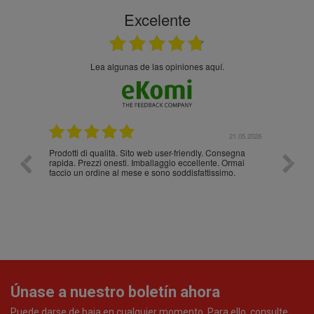
Excelente
Lea algunas de las opiniones aquí.
.05.2026
21.05.2026
Prodotti di qualità. Sito web user-friendly. Consegna
10/10
rapida. Prezzi onesti. Imballaggio eccellente. Ormai
faccio un ordine al mese e sono soddisfattissimo.
Únase a nuestro boletín ahora
Puede darse de baja en cualquier momento. Para ello, consulte