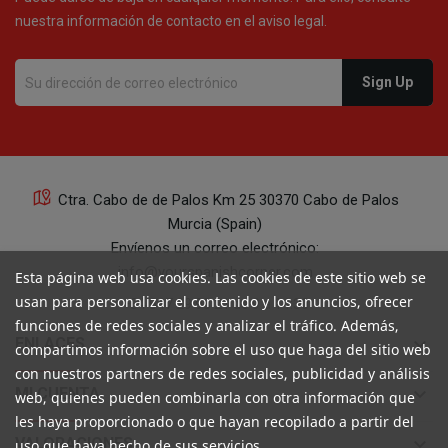
nuestra información de contacto en el aviso legal.
Ctra. Cabo de de Palos Km 25 30370 Cabo de Palos
Murcia (Spain)
Envíenos un correo electrónico:
info@yourspanishcorner.com
Esta página web usa cookies. Las cookies de este sitio web se
usan para personalizar el contenido y los anuncios, ofrecer
+34 647 29 98 21 de 9 a 14:30
funciones de redes sociales y analizar el tráfico. Además,
keyboard_arrow_down
ENLACES
compartimos información sobre el uso que haga del sitio web
con nuestros partners de redes sociales, publicidad y análisis
keyboard_arrow_down
MI CUENTA
web, quienes pueden combinarla con otra información que
les haya proporcionado o que hayan recopilado a partir del
keyboard_arrow_down
VALORACIONES
uso que haya hecho de sus servicios.