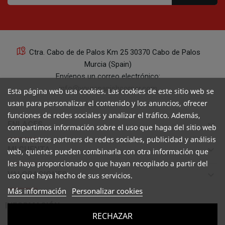
Ctra. Cabo de de Palos Km 25 30370 Cabo de Palos
Murcia (Spain)
Envíenos un correo electrónico:
info@yourspanishcorner.com
Esta página web usa cookies. Las cookies de este sitio web se
usan para personalizar el contenido y los anuncios, ofrecer
+34 647 29 98 21 de 9 a 14:30
funciones de redes sociales y analizar el tráfico. Además,
keyboard_arrow_down
ENLACES
compartimos información sobre el uso que haga del sitio web
con nuestros partners de redes sociales, publicidad y análisis
keyboard_arrow_down
MI CUENTA
web, quienes pueden combinarla con otra información que
les haya proporcionado o que hayan recopilado a partir del
keyboard_arrow_down
VALORACIONES
uso que haya hecho de sus servicios.
Más información
Personalizar cookies

INFORMACIÓN
RECHAZAR