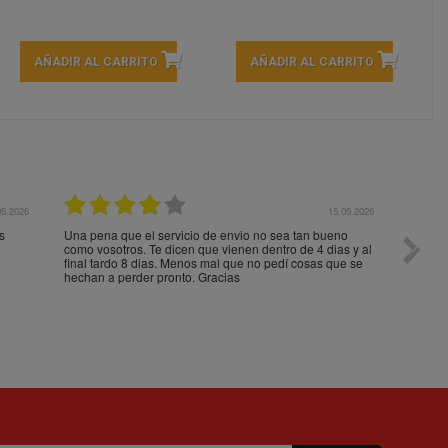
AÑADIR AL CARRITO
AÑADIR AL CARRITO
05.2026
15.05.2026
s
Una pena que el servicio de envio no sea tan bueno
Paquet
como vosotros. Te dicen que vienen dentro de 4 dias y al
impeca
final tardo 8 dias. Menos mal que no pedí cosas que se
hechan a perder pronto. Gracias