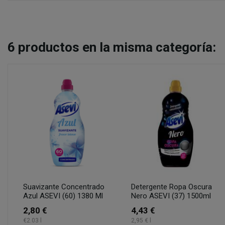
6
productos en la misma categoría:
Suavizante Concentrado
Detergente Ropa Oscura
Azul ASEVI (60) 1380 Ml
Nero ASEVI (37) 1500ml
2,80 €
4,43 €
€2.03 l
2,95 € l