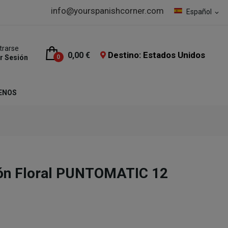
info@yourspanishcorner.com
Español
expand_more
trarse
Destino: Estados Unidos
0,00 €
ar Sesión
0
ENOS
ión Floral PUNTOMATIC 12