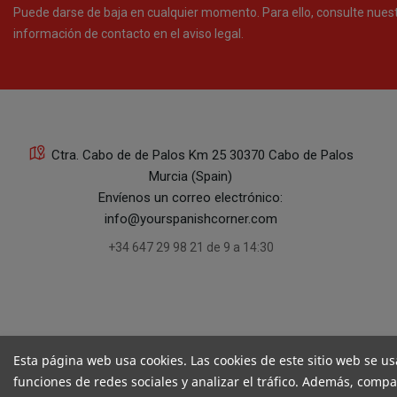
Puede darse de baja en cualquier momento. Para ello, consulte nues
información de contacto en el aviso legal.
Ctra. Cabo de de Palos Km 25 30370 Cabo de Palos
Murcia (Spain)
Envíenos un correo electrónico:
info@yourspanishcorner.com
+34 647 29 98 21 de 9 a 14:30
Esta página web usa cookies. Las cookies de este sitio web se us
funciones de redes sociales y analizar el tráfico. Además, comp