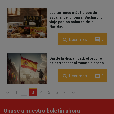
Los turrones más típicos de
España: del Jijona al Suchard, un
viaje por los sabores de la
Navidad
comment
search
Leer mas
0
Día de la Hispanidad, el orgullo
de pertenecer al mundo hispano
comment
search
Leer mas
0
<<
1
...
3
4
5
6
7
>>
Únase a nuestro boletín ahora