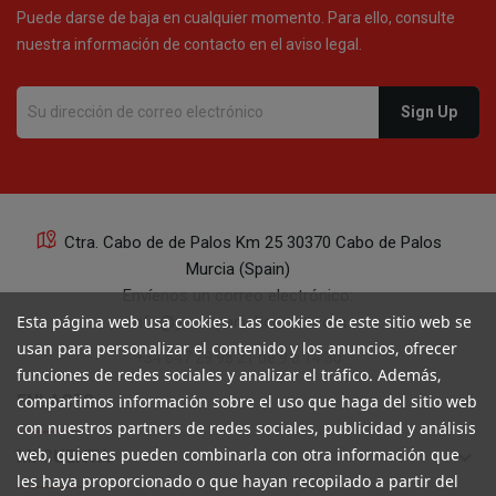
Puede darse de baja en cualquier momento. Para ello, consulte
nuestra información de contacto en el aviso legal.
Ctra. Cabo de de Palos Km 25 30370 Cabo de Palos
Murcia (Spain)
Envíenos un correo electrónico:
Esta página web usa cookies. Las cookies de este sitio web se
info@yourspanishcorner.com
usan para personalizar el contenido y los anuncios, ofrecer
+34 647 29 98 21 de 9 a 14:30
funciones de redes sociales y analizar el tráfico. Además,
keyboard_arrow_down
ENLACES
compartimos información sobre el uso que haga del sitio web
con nuestros partners de redes sociales, publicidad y análisis
web, quienes pueden combinarla con otra información que
keyboard_arrow_down
MI CUENTA
les haya proporcionado o que hayan recopilado a partir del