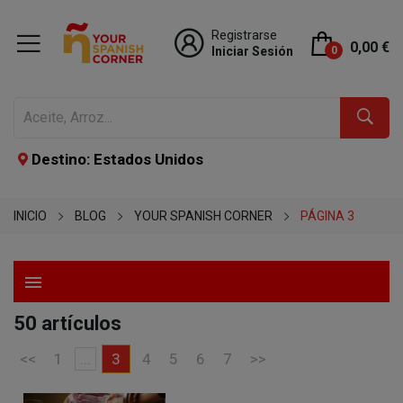
Registrarse
0,00 €
Iniciar Sesión
0
Destino: Estados Unidos
INICIO
BLOG
YOUR SPANISH CORNER
PÁGINA 3
menu
50 artículos
<<
1
...
3
4
5
6
7
>>