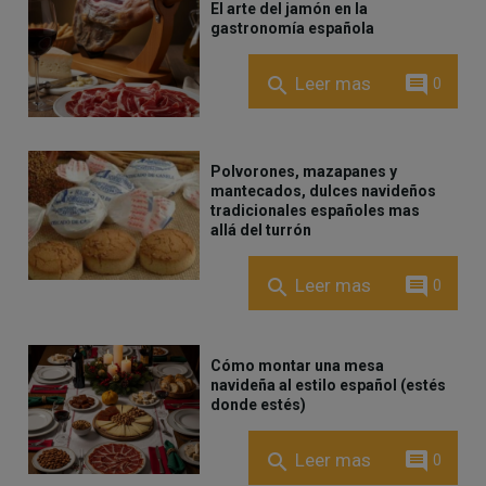
El arte del jamón en la
gastronomía española
comment
search
Leer mas
0
Polvorones, mazapanes y
mantecados, dulces navideños
tradicionales españoles mas
allá del turrón
comment
search
Leer mas
0
Cómo montar una mesa
navideña al estilo español (estés
donde estés)
comment
search
Leer mas
0