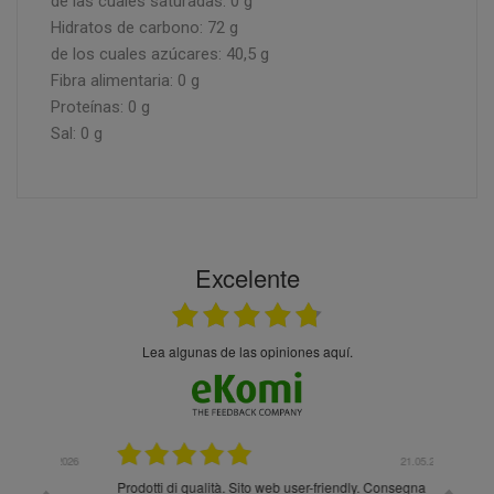
de las cuales saturadas: 0 g
Hidratos de carbono: 72 g
de los cuales azúcares: 40,5 g
Fibra alimentaria: 0 g
Proteínas: 0 g
Sal: 0 g
Excelente
Lea algunas de las opiniones aquí.
.05.2026
21.05.2026
Prodotti di qualità. Sito web user-friendly. Consegna
10/10