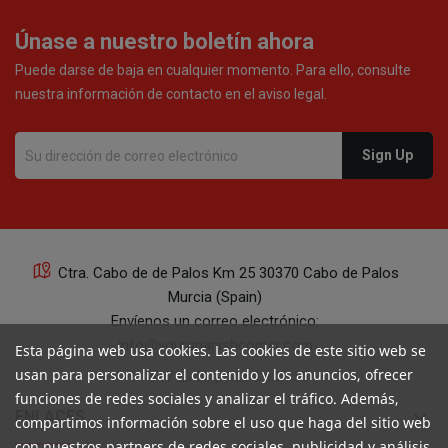
Únase a nuestro boletín ahora
Puede darse de baja en cualquier momento. Para ello, consulte
nuestra información de contacto en el aviso legal.
Ctra. Cabo de de Palos Km 25 30370 Cabo de Palos
Murcia (Spain)
Envíenos un correo electrónico:
info@yourspanishcorner.com
Esta página web usa cookies. Las cookies de este sitio web se
usan para personalizar el contenido y los anuncios, ofrecer
+34 647 29 98 21 de 9 a 14:30
funciones de redes sociales y analizar el tráfico. Además,
keyboard_arrow_down
ENLACES
compartimos información sobre el uso que haga del sitio web
con nuestros partners de redes sociales, publicidad y análisis