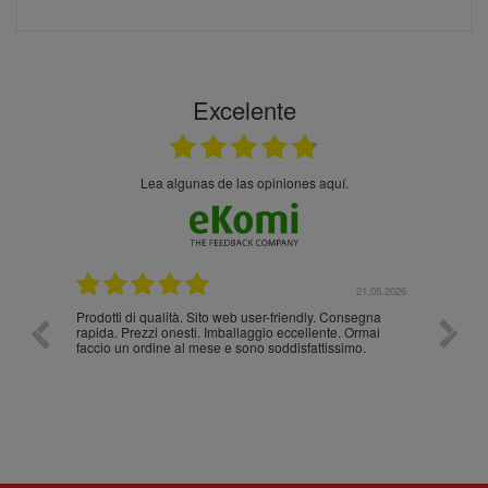
Excelente
Lea algunas de las opiniones aquí.
.05.2026
21.05.2026
Prodotti di qualità. Sito web user-friendly. Consegna
10/10
rapida. Prezzi onesti. Imballaggio eccellente. Ormai
faccio un ordine al mese e sono soddisfattissimo.