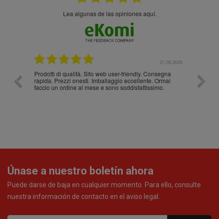
Lea algunas de las opiniones aquí.
.05.2026
21.05.2026
Prodotti di qualità. Sito web user-friendly. Consegna
10/10
rapida. Prezzi onesti. Imballaggio eccellente. Ormai
faccio un ordine al mese e sono soddisfattissimo.
Únase a nuestro boletín ahora
Puede darse de baja en cualquier momento. Para ello, consulte
nuestra información de contacto en el aviso legal.