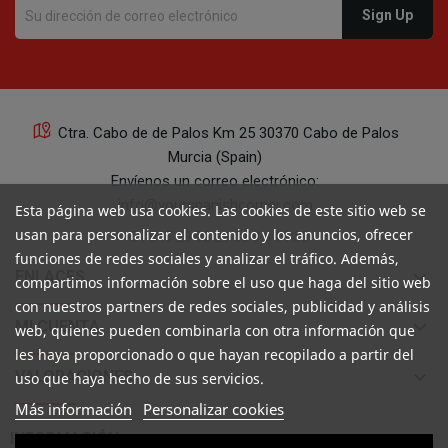
Ctra. Cabo de de Palos Km 25 30370 Cabo de Palos
Murcia (Spain)
Envíenos un correo electrónico:
info@yourspanishcorner.com
Esta página web usa cookies. Las cookies de este sitio web se
usan para personalizar el contenido y los anuncios, ofrecer
+34 647 29 98 21 de 9 a 14:30
funciones de redes sociales y analizar el tráfico. Además,
keyboard_arrow_down
ENLACES
compartimos información sobre el uso que haga del sitio web
con nuestros partners de redes sociales, publicidad y análisis
keyboard_arrow_down
MI CUENTA
web, quienes pueden combinarla con otra información que
les haya proporcionado o que hayan recopilado a partir del
keyboard_arrow_down
VALORACIONES
uso que haya hecho de sus servicios.
Más información
Personalizar cookies

INFORMACIÓN