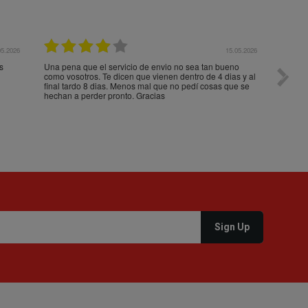
05.2026
15.05.2026
s
Una pena que el servicio de envio no sea tan bueno
Paquet
como vosotros. Te dicen que vienen dentro de 4 dias y al
impeca
final tardo 8 dias. Menos mal que no pedí cosas que se
hechan a perder pronto. Gracias