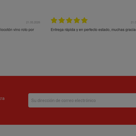
21.05.2026
21.
ocotón vino roto por
Entrega rápida y en perfecto estado, muchas gracia
tra