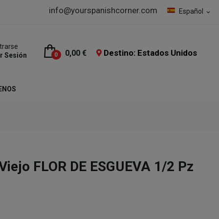
info@yourspanishcorner.com
Español
expand_more
trarse
Destino: Estados Unidos
0,00 €
ar Sesión
0
ENOS
 Viejo FLOR DE ESGUEVA 1/2 Pz