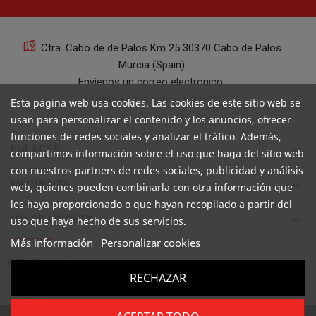
Ctra. Cabo de de Palos Km 25 30370 Cabo de Palos
Murcia (Spain)
Envíenos un correo electrónico:
info@yourspanishcorner.com
Esta página web usa cookies. Las cookies de este sitio web se
usan para personalizar el contenido y los anuncios, ofrecer
+34 647 29 98 21 de 9 a 14:30
funciones de redes sociales y analizar el tráfico. Además,
keyboard_arrow_down
ENLACES
compartimos información sobre el uso que haga del sitio web
con nuestros partners de redes sociales, publicidad y análisis
keyboard_arrow_down
MI CUENTA
web, quienes pueden combinarla con otra información que
les haya proporcionado o que hayan recopilado a partir del
keyboard_arrow_down
VALORACIONES
uso que haya hecho de sus servicios.
Más información
Personalizar cookies

INFORMACIÓN
RECHAZAR