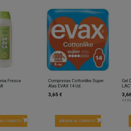
nia Fresca
Compresas Cottonlike Super
Gel 
Ml
Alas EVAX 14 Ud.
LAC
3,65 €
3,6
€4.88
 AL CARRITO
AÑADIR AL CARRITO