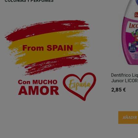
COLONIAS Y PERFUMES
Dentífrico Li
Junior LICOR
2,85 €
AÑADIR