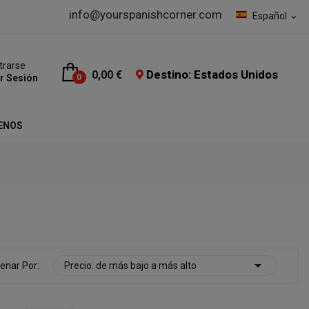
info@yourspanishcorner.com
Español
expand_more
trarse
Destino: Estados Unidos
0,00 €
ar Sesión
0
ENOS

enar Por:
Precio: de más bajo a más alto