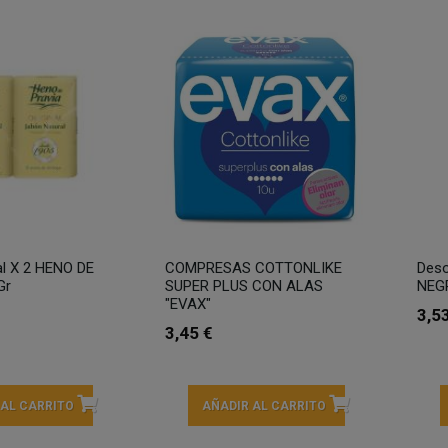
al X 2 HENO DE
COMPRESAS COTTONLIKE
Deso
Gr
SUPER PLUS CON ALAS
NEG
"EVAX"
3,5
3,45 €
 AL CARRITO
AÑADIR AL CARRITO