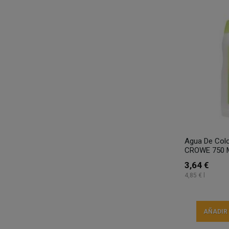
Agua De Colo
CROWE 750 
3,64 €
4,85 € l
AÑADIR