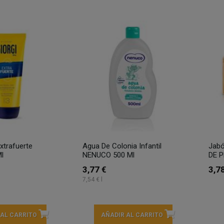
Extrafuerte
Agua De Colonia Infantil
Jabó
l
NENUCO 500 Ml
DE P
3,77 €
3,7
7,54 € l
 AL CARRITO
AÑADIR AL CARRITO