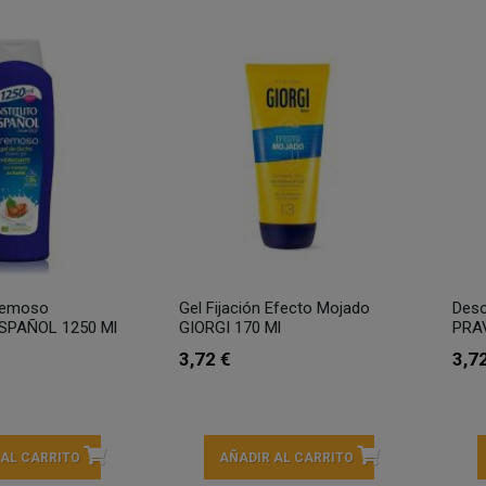
remoso
Gel Fijación Efecto Mojado
Deso
SPAÑOL 1250 Ml
GIORGI 170 Ml
PRAV
3,72 €
3,7
 AL CARRITO
AÑADIR AL CARRITO