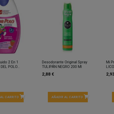
quido 2 En 1
Desodorante Original Spray
Mi P
 DEL POLO...
TULIPÁN NEGRO 200 Ml
LICO
2,88 €
2,9
 AL CARRITO
AÑADIR AL CARRITO