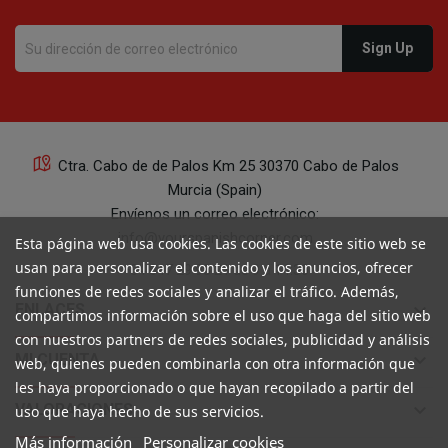
Ctra. Cabo de de Palos Km 25 30370 Cabo de Palos
Murcia (Spain)
Envíenos un correo electrónico:
info@yourspanishcorner.com
Esta página web usa cookies. Las cookies de este sitio web se
usan para personalizar el contenido y los anuncios, ofrecer
+34 647 29 98 21 de 9 a 14:30
funciones de redes sociales y analizar el tráfico. Además,
keyboard_arrow_down
ENLACES
compartimos información sobre el uso que haga del sitio web
con nuestros partners de redes sociales, publicidad y análisis
keyboard_arrow_down
MI CUENTA
web, quienes pueden combinarla con otra información que
les haya proporcionado o que hayan recopilado a partir del
keyboard_arrow_down
VALORACIONES
uso que haya hecho de sus servicios.
Más información
Personalizar cookies