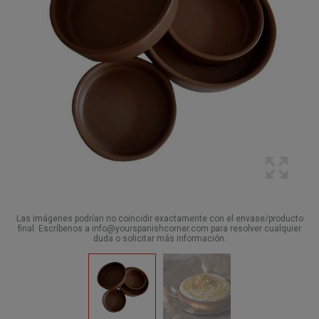
Las imágenes podrían no coincidir exactamente con el envase/producto
final. Escríbenos a info@yourspanishcorner.com para resolver cualquier
duda o solicitar más información.