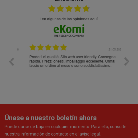
Lea algunas de las opiniones aquí.
.05.2026
21.05.2026
Prodotti di qualità. Sito web user-friendly. Consegna
10/10
rapida. Prezzi onesti. Imballaggio eccellente. Ormai
faccio un ordine al mese e sono soddisfattissimo.
Únase a nuestro boletín ahora
Puede darse de baja en cualquier momento. Para ello, consulte
nuestra información de contacto en el aviso legal.